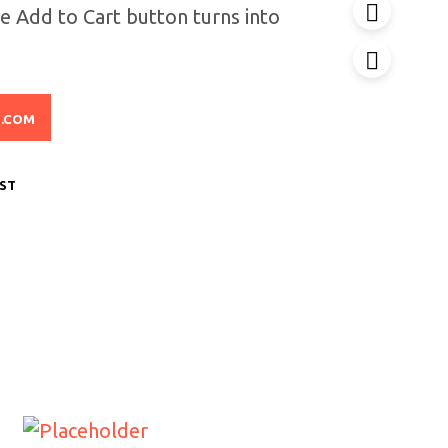
e Add to Cart button turns into
N.COM
IST