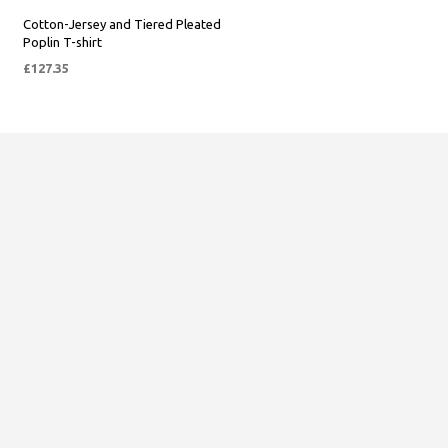
Cotton-Jersey and Tiered Pleated
Poplin T-shirt
£
127.35
SEPETE EKLE