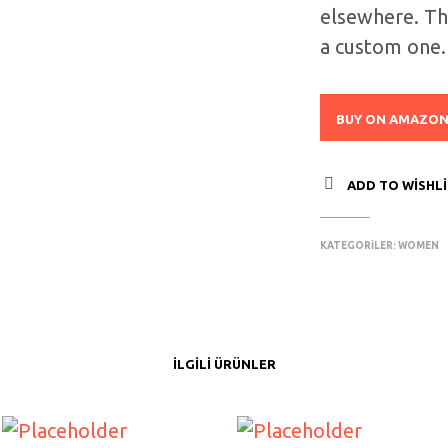
elsewhere. Th
a custom one.
BUY ON AMAZO
ADD TO WISHL
KATEGORILER:
WOMEN
İLGILI ÜRÜNLER