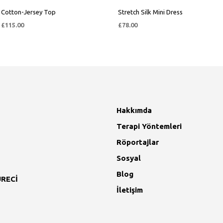
Cotton-Jersey Top
Stretch Silk Mini Dress
£
115.00
£
78.00
SEPETE EKLE
SEPETE EKLE
Hakkımda
Terapi Yöntemleri
Röportajlar
Sosyal
Blog
RECİ
İletişim