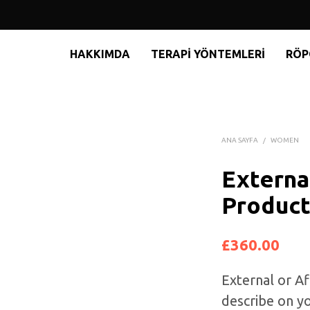
HAKKIMDA
TERAPI YÖNTEMLERI
RÖP
ANA SAYFA
/
WOMEN
External
Produc
£
360.00
External or Aff
describe on yo