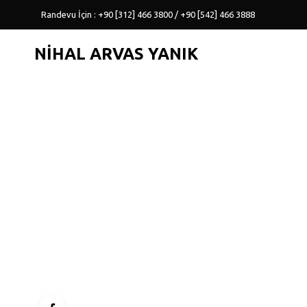
Randevu İçin : +90 [312] 466 3800 / +90 [542] 466 3888
NIHAL ARVAS YANIK